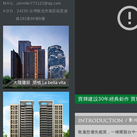
MAIL.
jennifer771122@qq.com
ADD.
24250 台灣新北市新莊區思源
路192巷66號8樓
寶輝建設30年經典鉅作 寶輝
敬邀您優先鑑賞，一棟耀眼台中