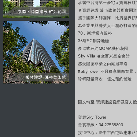
承襲中台灣第一豪宅＃寶輝秋紅
＃寶輝建設 於市政路與府會園
攜手國際大師團隊，比肩世界頂
為企業主與菁英人士精心打造的
70．90坪稀有規格
35層SC鋼骨地標
多進式紐約MOMA藝術花園
Sky Villa 凌空百米星空會館
感受隱密尊榮之內庭迴車道
#SkyTower 不只獨享國際窗
珍稀限量席次 優先預約體驗
圖文轉至 寶輝建設官網及官方
寶輝Sky Tower
貴賓專線：04-22538800
接待中心：臺中市西屯區惠來路