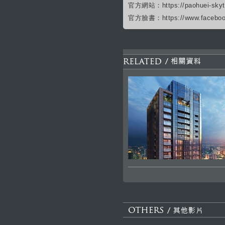
官方網站：https://paohuei-skyto
官方臉書：https://www.facebook.