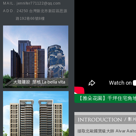
MAIL.
jennifer771122@qq.com
ADD.
24250 台灣新北市新莊區思源
路192巷66號8樓
【雅朵花園】千坪住宅角地
擷取北歐國寶級大師 Alvar