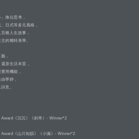
心」換位思考，
代、日式等多元風格，
入百種人生故事，
業主的獨特美學。
工藝，
，還原生活本質，
與實用機能，
自由寧靜，
永詩意。
gn Award《沉沉》《斜率》- Winner*2
gn Award《山川知韻》《小滿》- Winner*2