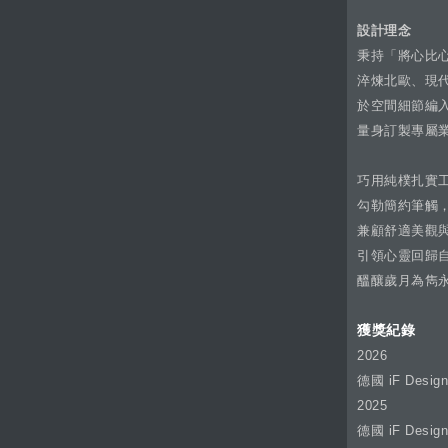
設計理念
秉持「將心比
淬煉北歐、現
於空間細節編
量身訂製專屬
巧用純樸扎實
勾勒簡約筆觸
兼顧舒適美觀
引領心靈回歸
醞釀歲月為雋
獲獎紀錄
2026
德國 iF Desi
2025
德國 iF Desi