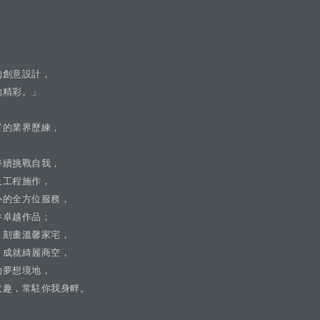
的創意設計，
的精彩。」
富的業界歷練，
，
持續挑戰自我，
及工程施作，
心的全方位服務，
件卓越作品；
，刻畫溫馨家宅，
，成就綺麗商空，
的夢想境地，
意趣，常駐你我身畔。