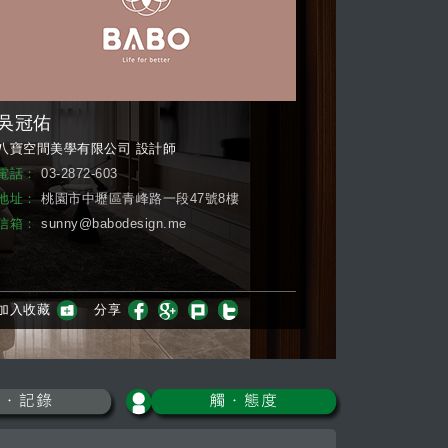
吳冠佑
八寶空間美學有限公司 設計師
電話：
03-2872-603
地址：
桃園市中壢區青峰路一段47號8樓
信箱：
sunny@babodesign.me
加入收藏
分享