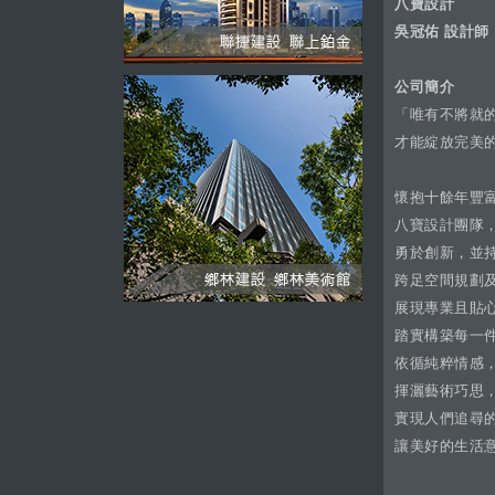
八寶設計
吳冠佑 設計師
公司簡介
「唯有不將就
才能綻放完美
懷抱十餘年豐
八寶設計團隊
勇於創新，並
跨足空間規劃
展現專業且貼
踏實構築每一
依循純粹情感
揮灑藝術巧思
實現人們追尋
讓美好的生活