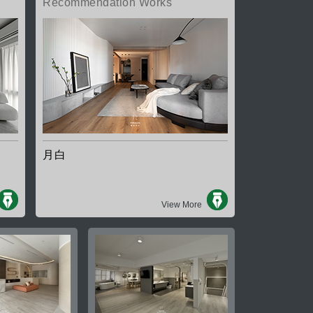
Recommendation Works
月白
View More