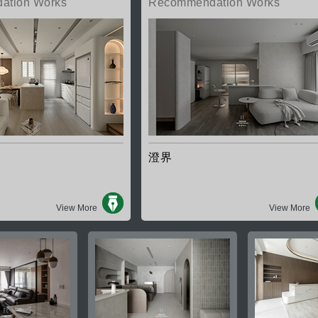
ation Works
Recommendation Works
澄界
View More
View More