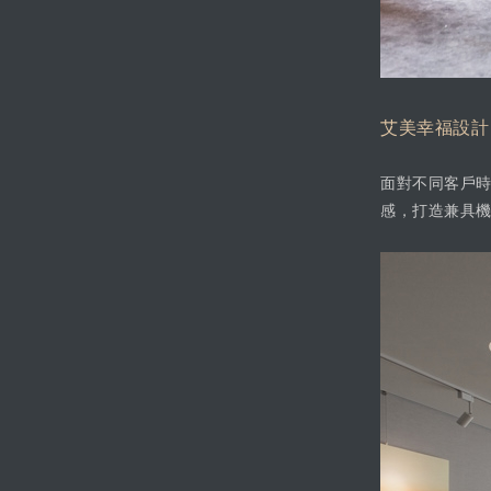
艾美幸福設計
面對不同客戶
感，打造兼具