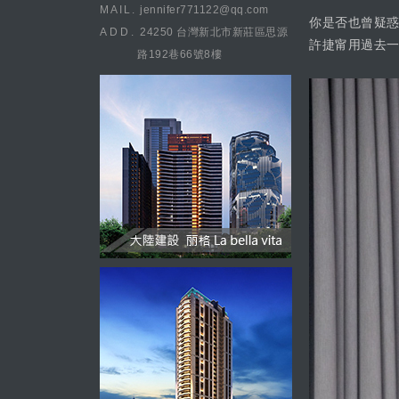
MAIL.
jennifer771122@qq.com
你是否也曾疑
ADD.
24250 台灣新北市新莊區思源
許捷甯用過去
路192巷66號8樓