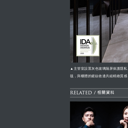
▲主管室設置灰色玻璃隔屏保護隱私
毯，與櫃體的鍍鈦收邊共組精緻質感