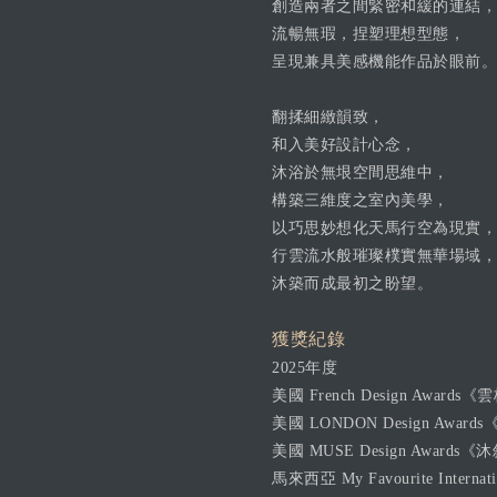
創造兩者之間緊密和緩的連結，
流暢無瑕，捏塑理想型態，
呈現兼具美感機能作品於眼前。
翻揉細緻韻致，
和入美好設計心念，
沐浴於無垠空間思維中，
構築三維度之室內美學，
以巧思妙想化天馬行空為現實，
行雲流水般璀璨樸實無華場域，
沐築而成最初之盼望。
獲獎紀錄
2025年度
美國 French Design Awards《
美國 LONDON Design Award
美國 MUSE Design Awards《沐敘
馬來西亞 My Favourite Internat