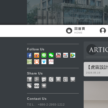
Follow Us
【虎宙設計
Share Us
2026.05.19
Contact Us
TEL.
+886-2-2993-1212