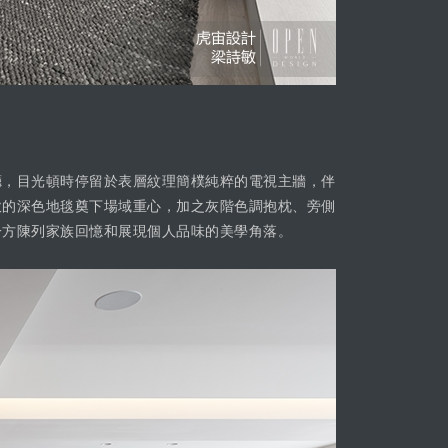
廳，目光頓時停留於表層紋理簡樸純粹的電視主牆，伴
軟的深色地毯奠下場域重心，加之灰階色調抱枕、旁側
一方陳列家族回憶和展現個人品味的美學角落。