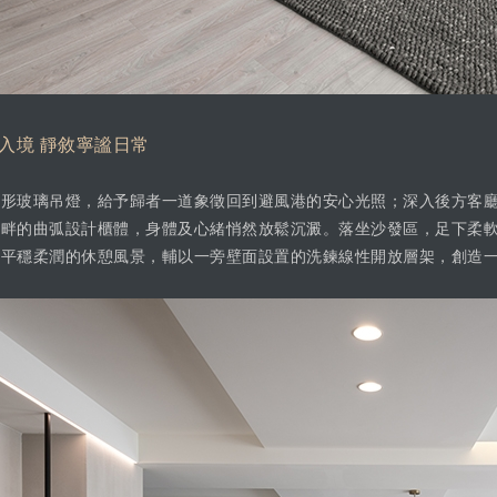
入境 靜敘寧謐日常
圓形玻璃吊燈，給予歸者一道象徵回到避風港的安心光照；深入後方客
窗畔的曲弧設計櫃體，身體及心緒悄然放鬆沉澱。落坐沙發區，足下柔
繪平穩柔潤的休憩風景，輔以一旁壁面設置的洗鍊線性開放層架，創造