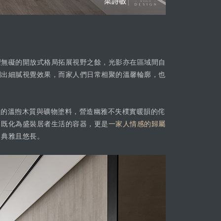
望無礙的開放式格局拓展視野之餘，光影亦在區域間自
刻出細膩視覺效果，而家人們日常相聚的溫馨輪廓，也
的溫煦木質與礦物塗料，營造幽雅不失樸實暖韻的侘
，既化為盛裝居者生活的容器，更是
一家人情感的歸屬
、典雅且悠長。