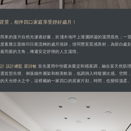
背景，相伴四口家庭享受靜好歲月！
面而來的漫片自然光滲過紗簾，於淺木地坪上潑灑靜謐的溫潤底色；一
彩度素雅立面烙印日夜流轉的歲月痕跡，偕同豐富質感異材，為留白處
內最亮眼的主角，傳遞安定舒愜的人文溫情。
計 設計總監 梁詩敏
首先運用中性暖灰奠定和穩基調，融合富天然肌理
嚴選造型吊燈、俐落鐵件層架和精美軟裝，低調捎入時髦層次感。空間
嬗的天光燈火之中，這裡藏納一家四口的居家片刻，時間，也變得溫柔