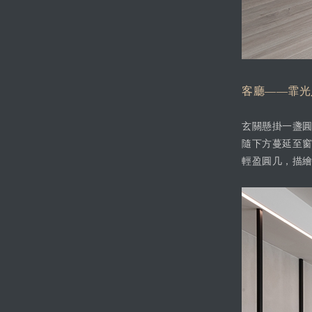
客廳——霏光
玄關懸掛一盞
隨下方蔓延至
輕盈圓几，描