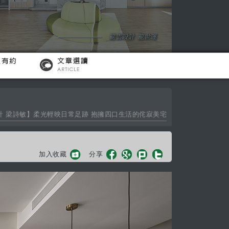
設計 梁詩敏】柔光輕映日常足跡 抱擁四口生活的侘寂美宅
加入收藏
分享