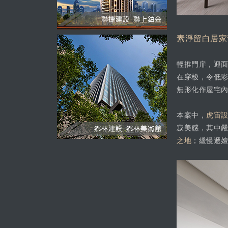
素淨留白居家
輕推門扉，迎
在穿梭，令低
無形化作屋宅
本案中，
虎宙設
寂美感，其中
之地
；緩慢遞