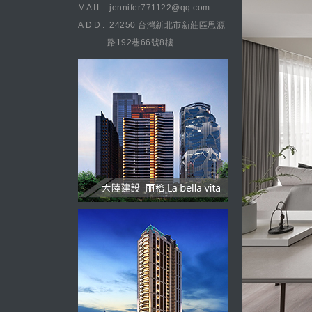
MAIL.
jennifer771122@qq.com
ADD.
24250 台灣新北市新莊區思源
路192巷66號8樓