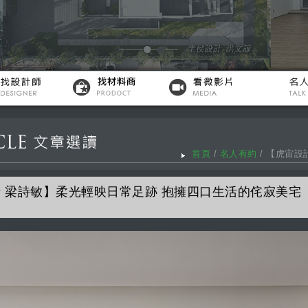
首頁
/
名人有約
/ 【虎宙
 梁詩敏】柔光輕映日常足跡 抱擁四口生活的侘寂美宅