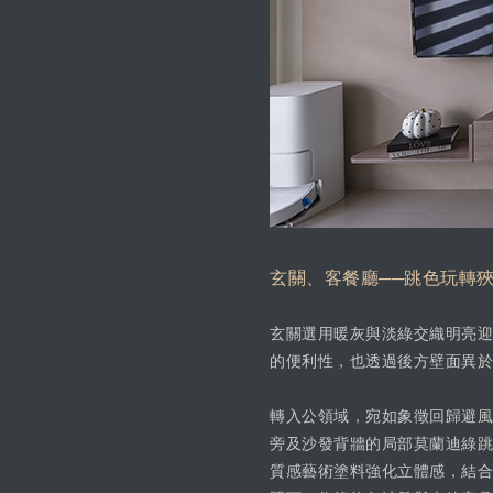
玄關、客餐廳──跳色玩轉
玄關選用暖灰與淡綠交織明亮迎
的便利性，也透過後方壁面異於
轉入公領域，宛如象徵回歸避風
旁及沙發背牆的局部莫蘭迪綠跳
質感藝術塗料強化立體感，結合