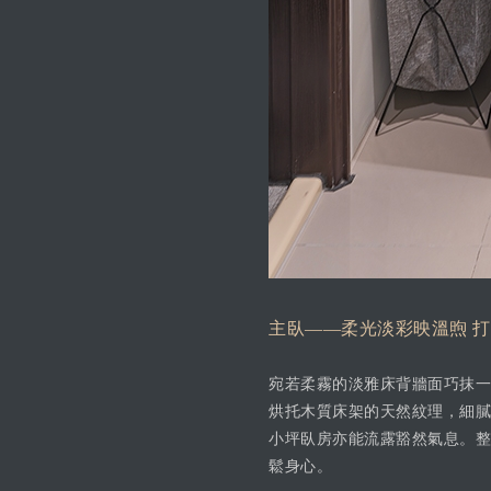
主臥——柔光淡彩映溫煦 
宛若柔霧的淡雅床背牆面巧抹一
烘托木質床架的天然紋理，細膩
小坪臥房亦能流露豁然氣息。整
鬆身心。