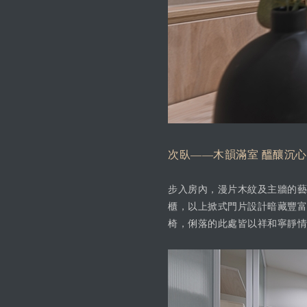
次臥——木韻滿室 醞釀沉
步入房內，漫片木紋及主牆的藝
櫃，以上掀式門片設計暗藏豐富
椅，俐落的此處皆以祥和寧靜情