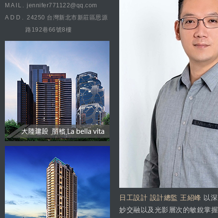
MAIL.
jennifer771122@qq.com
ADD.
24250 台灣新北市新莊區思源
路192巷66號8樓
日工設計 設計總監 王紹峰
以深
妙交融以及光影層次的敏銳掌握