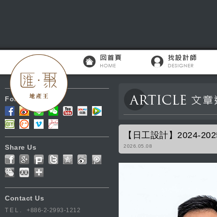
Follow Us
【日工設計】2024-2
Share Us
2026.05.08
Contact Us
TEL.
+886-2-2993-1212