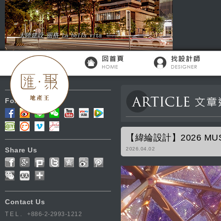
Follow Us
【緯綸設計】2026 MU
Share Us
2026.04.02
Contact Us
TEL.
+886-2-2993-1212