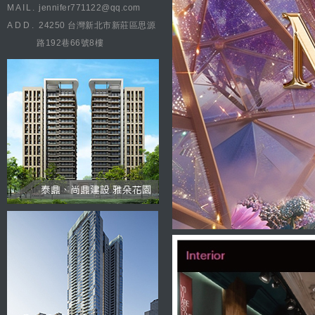
MAIL.
jennifer771122@qq.com
ADD.
24250 台灣新北市新莊區思源
路192巷66號8樓