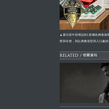
▲展示區中段增設的L形橘色烤漆玻
燈與吊燈，則以典雅造型與入口處的