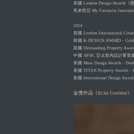
美國 London Design Awards《墨
馬來西亞 My Favourite Internatio
2024
英國 London International Creativ
韓國 K-DESIGN AWARD - Gol
英國 Outstanding Property Awar
中國 APDC 亞太室內設計菁英邀請
美國 Muse Design Awards - Doub
美國 TITAN Property Awards - 
美國 International Design Award
金獎作品《Eclat Corridor》