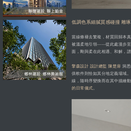
低調色系細膩質感碰撞 雕
當線條褪去繁複，材質回歸本真
被溫柔地引領——從此處漫步至
面，剛與柔在此相遇、和解，譜
擎森設計 設計總監 陳楚扉
洞悉
俱軟件則恰如其分地定義場域。
線，隨時序變換而在其中描繪動
的日常儀式
。