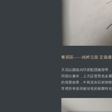
餐廚區——純粹立面 定義
天花以圓弧內凹搭配隱藏燈帶，
同留白畫布，上方設置黑色金屬
的視覺效果，中島深灰石材倒映
常裡所有值得被珍視的相聚時光