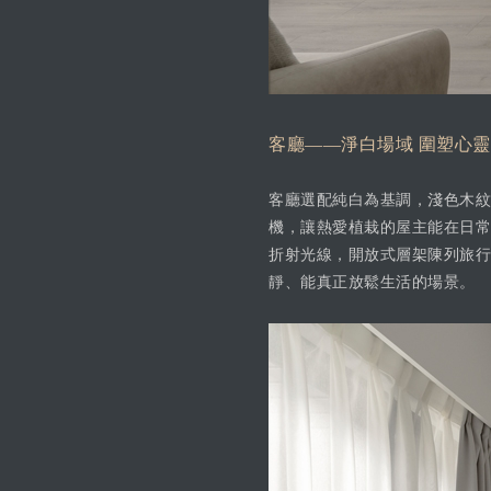
客廳——淨白場域 圍塑心
客廳選配純白為基調，淺色木紋
機，讓熱愛植栽的屋主能在日常
折射光線，開放式層架陳列旅行
靜、能真正放鬆生活的場景。