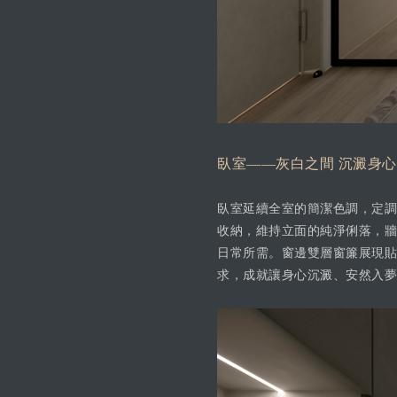
臥室——灰白之間 沉澱身
臥室延續全室的簡潔色調，定調
收納，維持立面的純淨俐落，牆
日常所需。窗邊雙層窗簾展現貼
求，成就讓身心沉澱、安然入夢