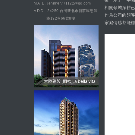
從「木」一字開
MAIL.
jennifer771122@qq.com
相關領域深耕
ADD.
24250 台灣新北市新莊區思源
作為公司的領
路192巷66號8樓
家庭情感都能