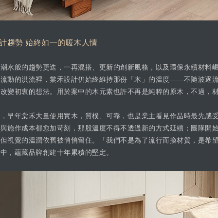
計趨勢 始終如一的暖木人情
界潮水般的趨勢更迭，一再混搭、更新的創新風格，以及環保永續材料
速流動的洪流裡，棠禾設計仍始終維持那份「木」的溫度——不隨波逐
、改變初衷的想法。用於案中的木元素也許不再是純粹的原木，不過，
釋，早年棠禾大量使用實木，質樸、可靠，也是業主看見作品時最先感
得與施作成本都愈加苛刻，那股溫度不得不透過新的方式延續；團隊開
，但視覺的溫潤依舊被悄悄留住。「我們不是為了流行而換材質，是希
語中，蘊藏品牌創建十年累積的堅定。