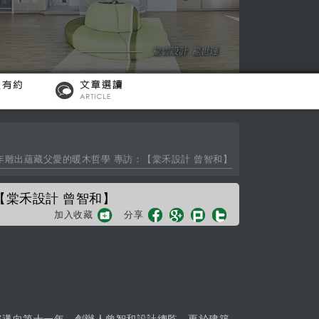
十年雕出蘊藏父愛的暖木哲學 專訪：【棠禾設計 曾智和】
【棠禾設計 曾智和】
加入收藏
分享