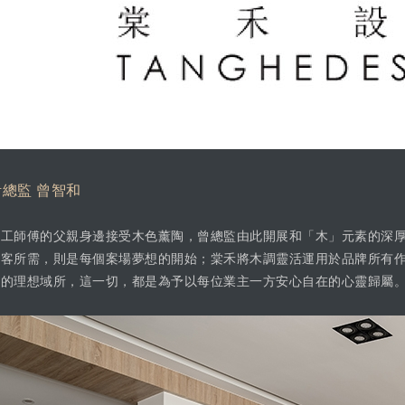
計總監 曾智和
木工師傅的父親身邊接受木色薰陶，曾總監由此開展和「木」元素的深
顧客所需，則是每個案場夢想的開始；棠禾將木調靈活運用於品牌所有
情的理想域所，這一切，都是為予以每位業主一方安心自在的心靈歸屬