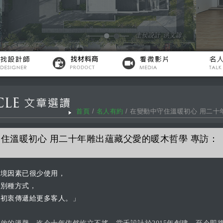
首頁
/
名人有約
/ 在變動中守住溫暖初心 用二
住溫暖初心 用二十年雕出蘊藏父愛的暖木哲學 專訪：
環境因素已很少使用，
找別種方式，
暖初衷傳遞給更多客人。」