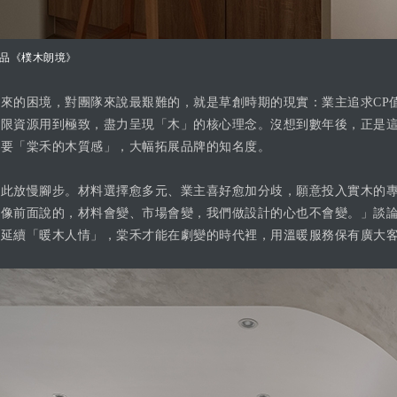
品《樸木朗境》
來的困境，對團隊來說最艱難的，就是草創時期的現實：業主追求CP
有限資源用到極致，盡力呈現「木」的核心理念。沒想到數年後，正是
想要「棠禾的木質感」，大幅拓展品牌的知名度。
因此放慢腳步。材料選擇愈多元、業主喜好愈加分歧，願意投入實木的
就像前面說的，材料會變、市場會變，我們做設計的心也不會變。」談
穩延續「暖木人情」，棠禾才能在劇變的時代裡，用溫暖服務保有廣大