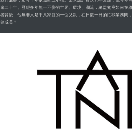
啟的溫馨，迄今十年依然屹立不搖。棠禾設計於2015年創建，至今即
已逾二十年。歷經多年無一不變的世界、環境、潮流，總監究竟如何在
導者背後，他無非只是平凡家庭的一位父親，在日復一日的忙碌業務間
穩健成長？