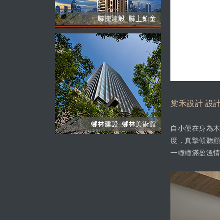
棠禾設計 設
自小便在身為
度，真摯傾聽
一幢幢滿盈溫