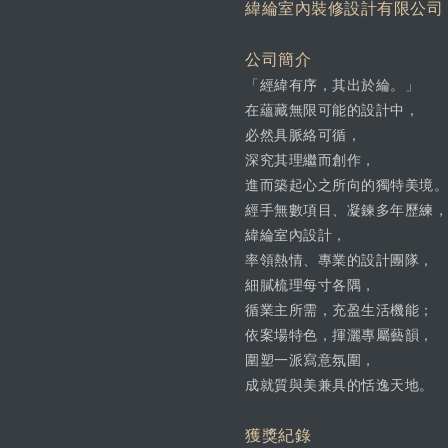
緯綸室內裝修設計有限公司
公司簡介
「經緯有序，其出於綸。」
在蘊藏無限可能的設計中，
必然具脈絡可循，
深究其理繼而創作，
進而築起心之所向的獨特美境。
經手無數項目、凝鍊多年歷練，
緯綸室內設計，
率領熱情、專業的設計團隊，
細膩梳理每寸各隅，
循業主所需，充盈生活機能；
依案場特色，揮灑專屬藝韻，
圍塑一派寫意氛圍，
成就質與美兼具的恬逸天地。
獲獎紀錄