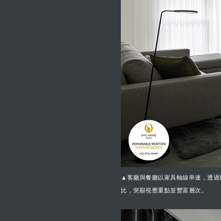
▲客廳與餐廳以家具軸線串連，透過
比，突顯視覺重點並豐富層次。