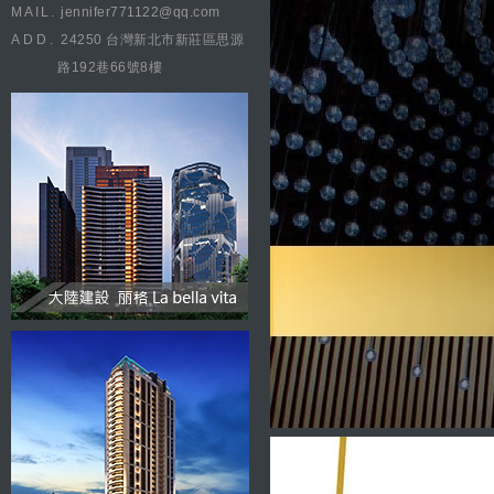
MAIL.
jennifer771122@qq.com
ADD.
24250 台灣新北市新莊區思源
路192巷66號8樓