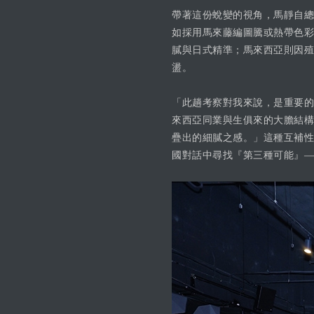
帶著這份蛻變的視角，馬靜自總
如採用馬來藤編圖騰或熱帶色彩
膩與日式精準；馬來西亞則因殖
盪。
「此趟考察對我來說，是重要的
來西亞同業與生俱來的大膽結構
疊出的細膩之感。」這種互補性
國對話中尋找『第三種可能』—