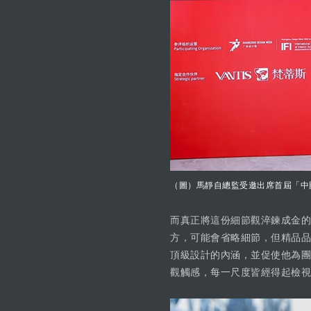
（圖）馬靜自總監受邀出席首屆「中
而真正將這份細節觀淬鍊成金的
方，可能會省略細節，但精品品
頂級設計的內涵，並促使他為團
觀觸感，每一尺度皆經得起檢