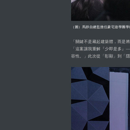
（圖）馬靜自總監擔任豪宅遊學團學
「關鍵不是藏起建築體，而是將
「這案讓我重解『少即是多』—
容性。」此次從「彰顯」到「隱