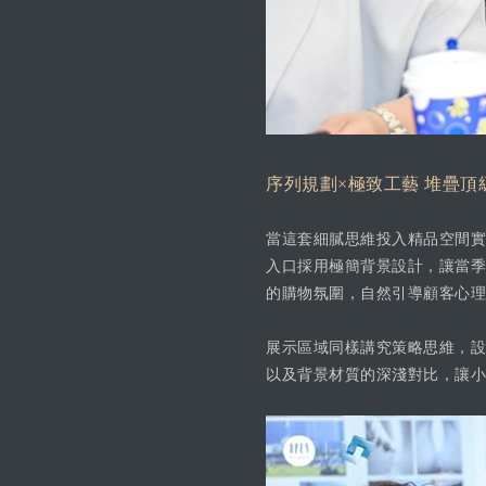
序列規劃×極致工藝 堆疊頂
當這套細膩思維投入精品空間實
入口採用極簡背景設計，讓當季
的購物氛圍，自然引導顧客心理
展示區域同樣講究策略思維，設
以及背景材質的深淺對比，讓小