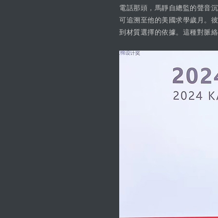
電話那頭，馬靜自總監的聲音沉
可追溯至他的美國求學歲月。彼
到材質選擇的依據。這種對脈絡