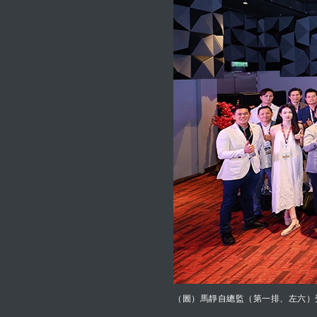
（圖）馬靜自總監（第一排、左六）