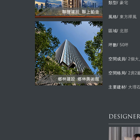
類型/
豪宅
風格/
東方禪風
區域/
北部
坪數/
50坪
空間成員/
2個大
空間格局/
2房2
主要建材/
大理