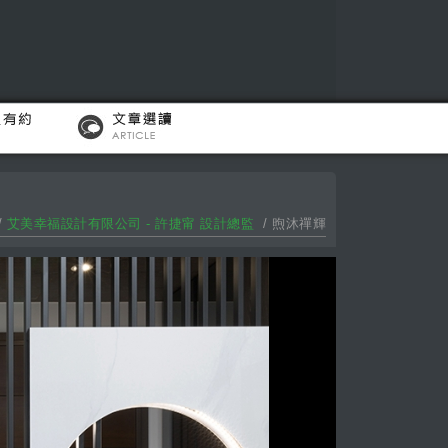
/
艾美幸福設計有限公司 - 許捷甯 設計總監
/ 煦沐禪輝