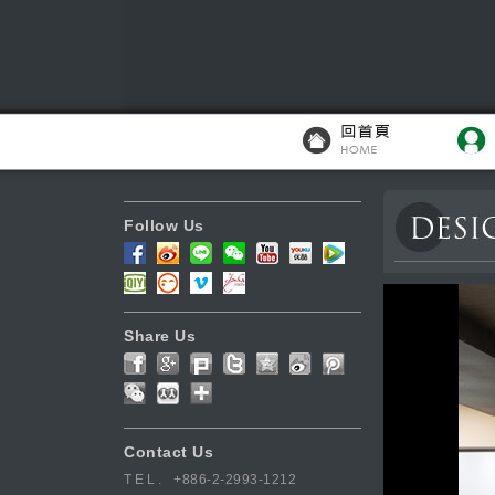
Follow Us
Share Us
Contact Us
TEL.
+886-2-2993-1212