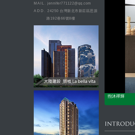
MAIL.
jennifer771122@qq.com
ADD.
24250 台灣新北市新莊區思源
路192巷66號8樓
煦沐禪輝
CONCEPT