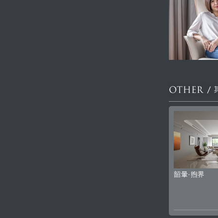
韶暈·煦界