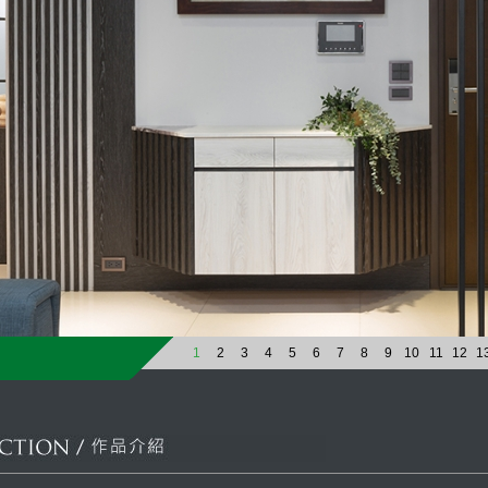
1
2
3
4
5
6
7
8
9
10
11
12
1