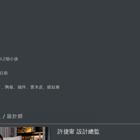
人2個小孩
廳1衛
石、陶板、鐵件、實木皮、鍍鈦條
許捷甯 設計總監