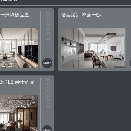
 一灣綠樣品屋
拾葉設計 林鼎一邸
More
ENTLE 紳士的品
More