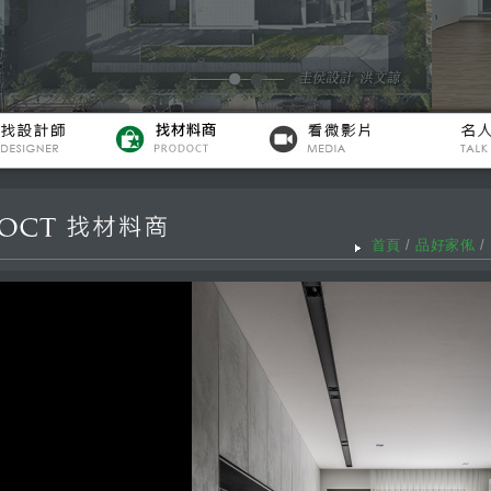
首頁
/
品好家俬
/