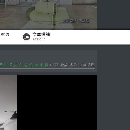
E L I Z 艾 立 思 軟 裝 集 團
/ 鉅虹建設 森Casa樣品屋