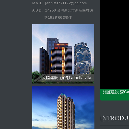
MAIL.
jennifer771122@qq.com
ADD.
24250 台灣新北市新莊區思源
路192巷66號8樓
鉅虹建設 森C
CONCEPT