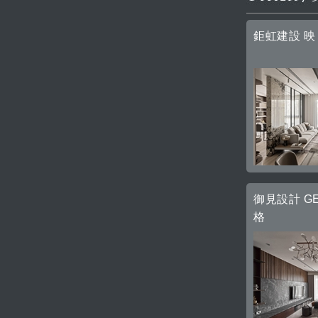
鉅虹建設 映
御見設計 G
格